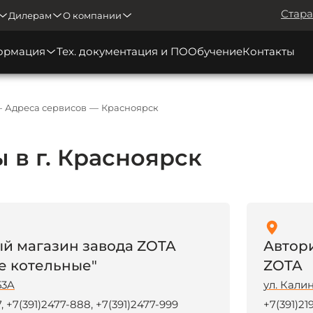
Стара
Дилерам
О компании
ормация
Тех. документация и ПО
Обучение
Контакты
Адреса сервисов
Красноярск
 в г. Красноярск
 магазин завода ZOTA
Автор
 котельные"
ZOTA
53A
ул. Калин
, +7(391)2477-888, +7(391)2477-999
+7(391)219