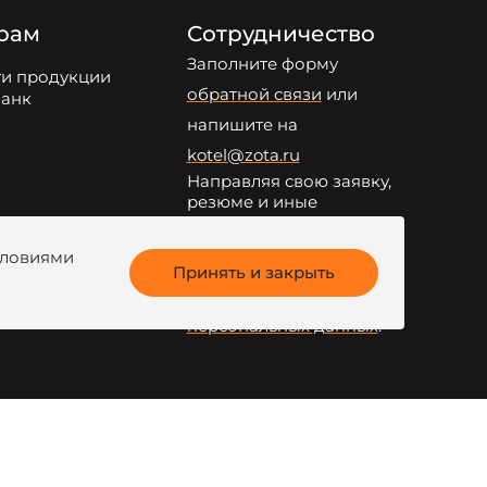
рам
Сотрудничество
Заполните форму
ги продукции
обратной связи
или
анк
напишите на
kotel@zota.ru
Направляя свою заявку,
резюме и иные
персональные данные
по указанным на сайте
условиями
электронным адресам и
Принять и закрыть
телефонам, я даю свое
согласие на обработку
персональных данных
.