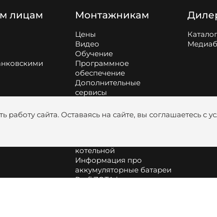
м лицам
Монтажникам
Диле
Цены
Катало
Видео
Медиаб
Обучение
анковскими
Программное
обеспечение
Дополнительные
сервисы
Справочные таблицы
Сборка и обслуживание
ь работу сайта. Оставаясь на сайте, вы соглашаетесь с 
оборудования
Как подобрать насос и
диаметр труб для
котельной
Информация про
аккумуляторные батареи
Profi.ZOTA | вступить в
клуб монтажников
reg.zota.ru |
видеоинструкция по