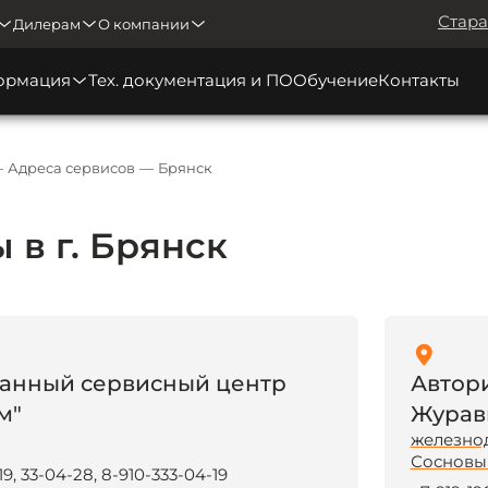
Стара
Дилерам
О компании
ормация
Тех. документация и ПО
Обучение
Контакты
Адреса сервисов
Брянск
 в г. Брянск
анный сервисный центр
Автор
м"
Журавк
железно
Сосновый
9, 33-04-28, 8-910-333-04-19