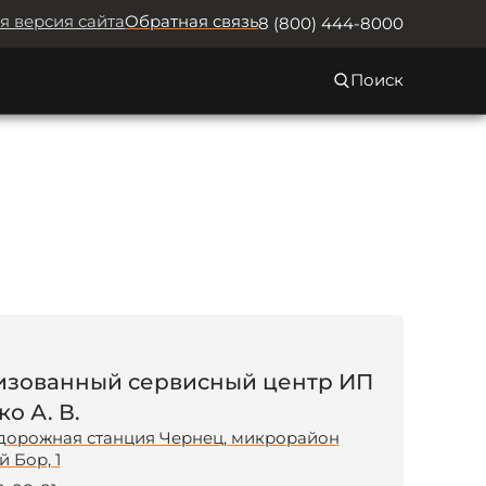
я версия сайта
Обратная связь
8 (800) 444-8000
Поиск
изованный сервисный центр ИП
о А. В.
дорожная станция Чернец, микрорайон
 Бор, 1