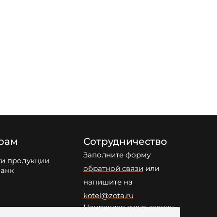
рам
Сотрудничество
Заполните форму
ги продукции
обратной связи
или
анк
напишите на
kotel@zota.ru
Направляя свою заявку,
резюме и иные