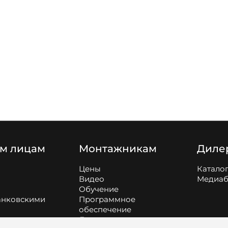
м лицам
Монтажникам
Диле
Цены
Катало
Видео
Медиаб
Обучение
анковскими
Программное
обеспечение
Дополнительные