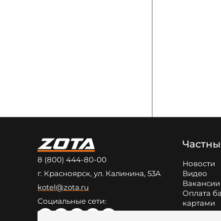
Частны
8 (800) 444-80-00
Новости
г. Красноярск, ул. Калинина, 53A
Видео
Вакансии
kotel@zota.ru
Оплата б
Социальные сети:
картами