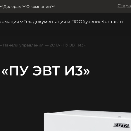
Стара
Дилерам
О компании
ормация
Тех. документация и ПО
Обучение
Контакты
Панели управления
ZOTA «ПУ ЭВТ И3»
 «ПУ ЭВТ И3»