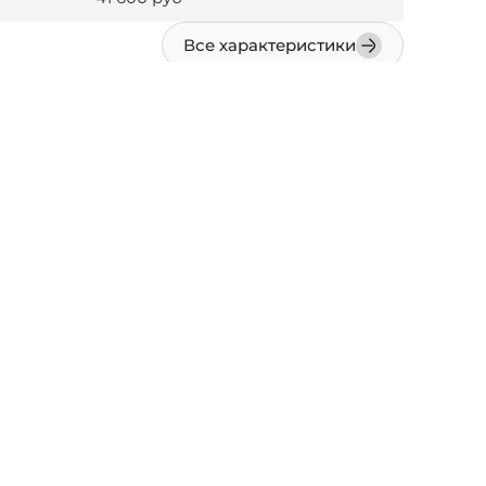
Все характеристики
роводонагревателями мощностью до 48 КВт,
и производственных помещений,и является
ностью от 18 до 48 кВт.