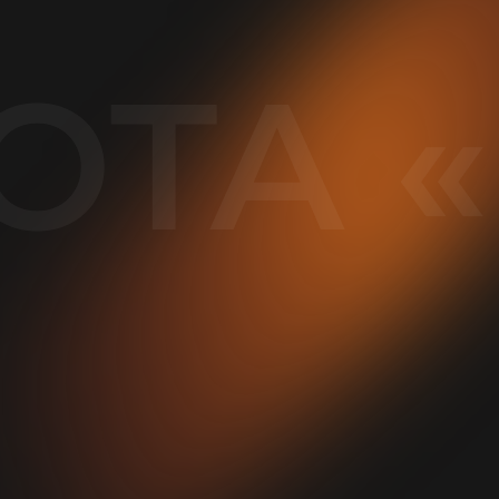
OTA «