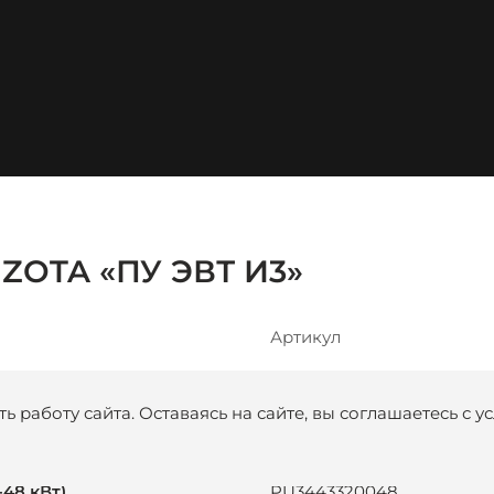
ZOTA «ПУ ЭВТ И3»
Артикул
-24 кВт)
PU3443320024
ь работу сайта. Оставаясь на сайте, вы соглашаетесь с 
-36 кВт)
PU3443320036
-48 кВт)
PU3443320048