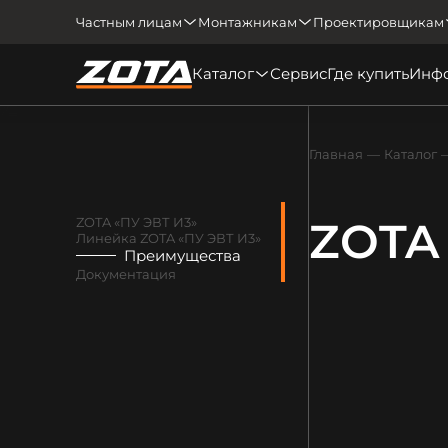
Частным лицам
Монтажникам
Проектировщикам
Каталог
Сервис
Где купить
Инф
Главная
Каталог
ZOTA
ZOTA «ПУ ЭВТ И3»
Линейка ZOTA «ПУ ЭВТ И3»
Преимущества
Документация