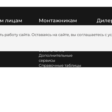
м лицам
Монтажникам
Диле
Цены
Катало
ь работу сайта. Оставаясь на сайте, вы соглашаетесь с 
Видео
Медиаб
Обучение
анковскими
Программное
обеспечение
Дополнительные
сервисы
Справочные таблицы
Сборка и обслуживание
оборудования
Как подобрать насос и
диаметр труб для
котельной
Информация про
аккумуляторные батареи
Profi.ZOTA | вступить в
клуб монтажников