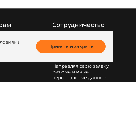
рам
Сотрудничество
Заполните форму
ги продукции
обратной связи
или
условиями
анк
Принять и закрыть
напишите на
kotel@zota.ru
Направляя свою заявку,
резюме и иные
персональные данные
по указанным на сайте
электронным адресам и
телефонам, я даю свое
согласие на обработку
персональных данных
.