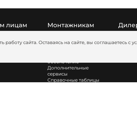
м лицам
Монтажникам
Диле
Цены
Катало
ь работу сайта. Оставаясь на сайте, вы соглашаетесь с 
Видео
Медиаб
Обучение
анковскими
Программное
обеспечение
Дополнительные
сервисы
Справочные таблицы
Сборка и обслуживание
оборудования
Как подобрать насос и
диаметр труб для
котельной
Информация про
аккумуляторные батареи
Profi.ZOTA | вступить в
клуб монтажников