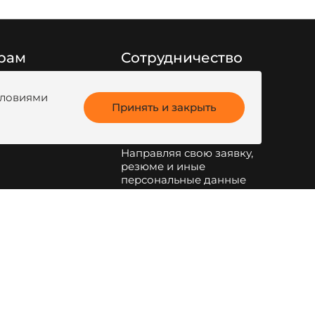
рам
Сотрудничество
Заполните форму
ги продукции
обратной связи
или
условиями
анк
Принять и закрыть
напишите на
kotel@zota.ru
Направляя свою заявку,
резюме и иные
персональные данные
по указанным на сайте
электронным адресам и
телефонам, я даю свое
согласие на обработку
персональных данных
.