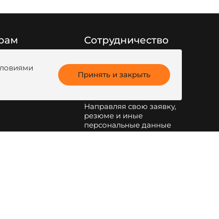
рам
Сотрудничество
Заполните форму
ги продукции
обратной связи
или
условиями
анк
Принять и закрыть
напишите на
kotel@zota.ru
Направляя свою заявку,
резюме и иные
персональные данные
по указанным на сайте
электронным адресам и
телефонам, я даю свое
согласие на обработку
персональных данных
.