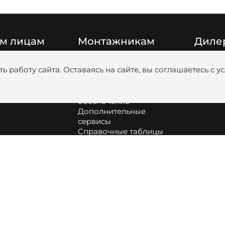
м лицам
Монтажникам
Диле
Цены
Катало
ь работу сайта. Оставаясь на сайте, вы соглашаетесь с 
Видео
Медиаб
Обучение
анковскими
Программное
обеспечение
Дополнительные
сервисы
Справочные таблицы
Сборка и обслуживание
оборудования
Как подобрать насос и
диаметр труб для
котельной
Информация про
аккумуляторные батареи
Profi.ZOTA | вступить в
клуб монтажников