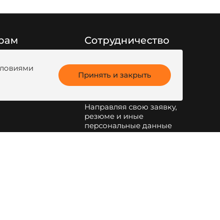
рам
Сотрудничество
Заполните форму
ги продукции
обратной связи
или
условиями
анк
Принять и закрыть
напишите на
kotel@zota.ru
Направляя свою заявку,
резюме и иные
персональные данные
по указанным на сайте
электронным адресам и
телефонам, я даю свое
согласие на обработку
персональных данных
.