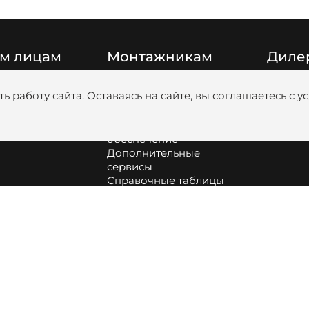
м лицам
Монтажникам
Диле
Цены
Катало
ь работу сайта. Оставаясь на сайте, вы соглашаетесь с 
Видео
Медиаб
Обучение
анковскими
Программное
обеспечение
Дополнительные
сервисы
Справочные таблицы
Сборка и обслуживание
оборудования
Как подобрать насос и
диаметр труб для
котельной
Информация про
аккумуляторные батареи
Profi.ZOTA | вступить в
клуб монтажников