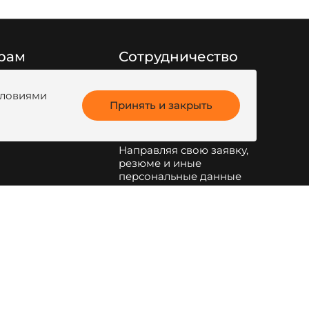
рам
Сотрудничество
Заполните форму
ги продукции
обратной связи
или
условиями
анк
Принять и закрыть
напишите на
kotel@zota.ru
Направляя свою заявку,
резюме и иные
персональные данные
по указанным на сайте
электронным адресам и
телефонам, я даю свое
согласие на обработку
персональных данных
.