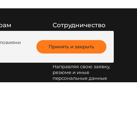
рам
Сотрудничество
Заполните форму
ги продукции
обратной связи
или
условиями
анк
Принять и закрыть
напишите на
kotel@zota.ru
Направляя свою заявку,
резюме и иные
персональные данные
по указанным на сайте
электронным адресам и
телефонам, я даю свое
согласие на обработку
персональных данных
.