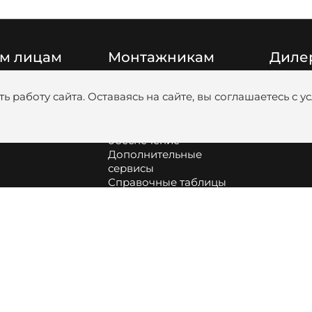
м лицам
Монтажникам
Диле
Цены
Катало
ь работу сайта. Оставаясь на сайте, вы соглашаетесь с 
Видео
Медиаб
Обучение
анковскими
Программное
обеспечение
Дополнительные
сервисы
Справочные таблицы
Сборка и обслуживание
оборудования
Как подобрать насос и
диаметр труб для
котельной
Информация про
аккумуляторные батареи
Profi.ZOTA | вступить в
клуб монтажников