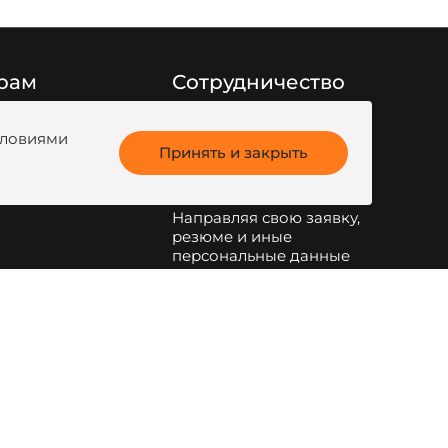
рам
Сотрудничество
Заполните форму
ги продукции
обратной связи
или
условиями
анк
Принять и закрыть
напишите на
kotel@zota.ru
Направляя свою заявку,
резюме и иные
персональные данные
по указанным на сайте
электронным адресам и
телефонам, я даю свое
согласие на обработку
персональных данных
.