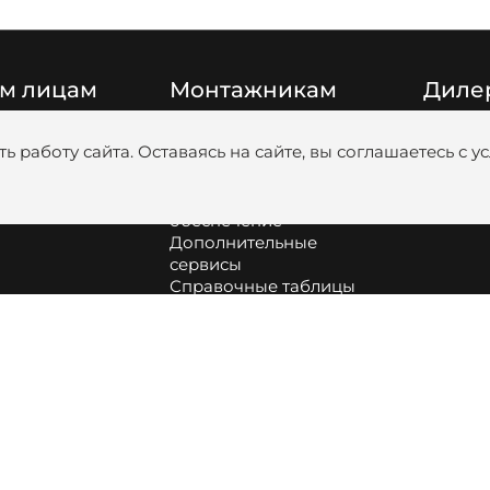
м лицам
Монтажникам
Диле
Цены
Катало
ь работу сайта. Оставаясь на сайте, вы соглашаетесь с 
Видео
Медиаб
Обучение
анковскими
Программное
обеспечение
Дополнительные
сервисы
Справочные таблицы
Сборка и обслуживание
оборудования
Как подобрать насос и
диаметр труб для
котельной
Информация про
аккумуляторные батареи
Profi.ZOTA | вступить в
клуб монтажников