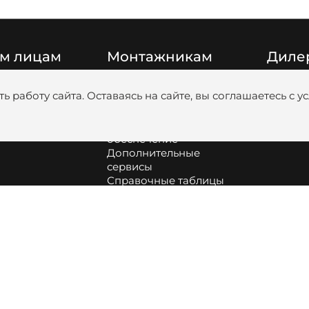
м лицам
Монтажникам
Диле
Цены
Катало
ь работу сайта. Оставаясь на сайте, вы соглашаетесь с 
Видео
Медиаб
Обучение
анковскими
Программное
обеспечение
Дополнительные
сервисы
Справочные таблицы
Сборка и обслуживание
оборудования
Как подобрать насос и
диаметр труб для
котельной
Информация про
аккумуляторные батареи
Profi.ZOTA | вступить в
клуб монтажников