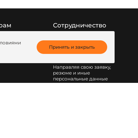
рам
Сотрудничество
Заполните форму
ги продукции
обратной связи
или
условиями
анк
Принять и закрыть
напишите на
kotel@zota.ru
Направляя свою заявку,
резюме и иные
персональные данные
по указанным на сайте
электронным адресам и
телефонам, я даю свое
согласие на обработку
персональных данных
.