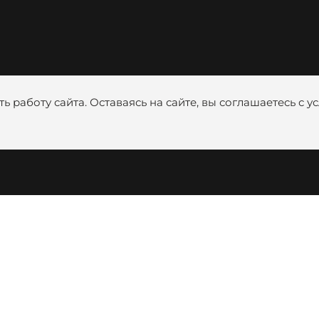
ь работу сайта. Оставаясь на сайте, вы соглашаетесь с 
м лицам
Монтажникам
Диле
Цены
Катало
Видео
Медиаб
Обучение
анковскими
Программное