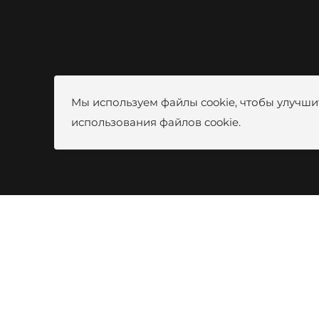
Мы используем файлы cookie, чтобы улучшит
использования файлов cookie.
Частны
8 (800) 444-80-00
Новости
г. Красноярск, ул. Калинина, 53A
Видео
Вакансии
kotel@zota.ru
Оплата б
Социальные сети: