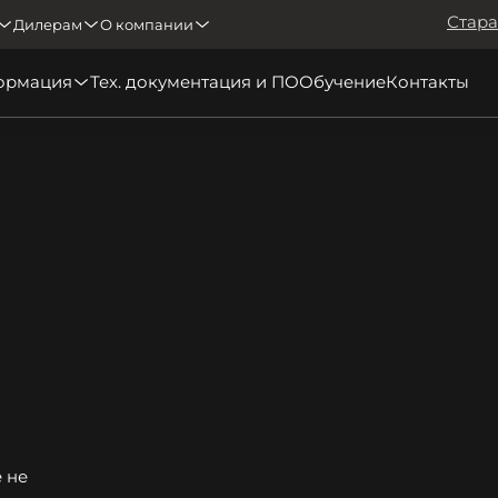
Стара
Дилерам
О компании
ормация
Тех. документация и ПО
Обучение
Контакты
 не