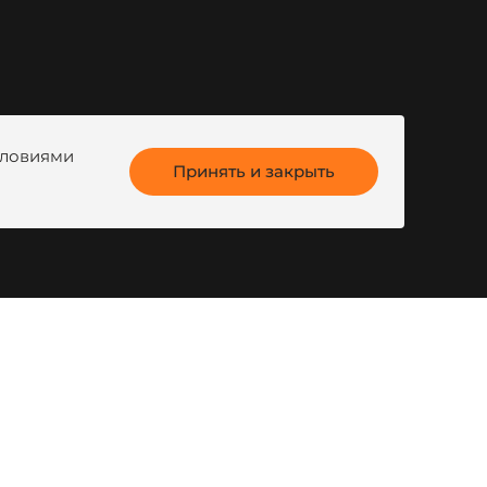
условиями
Принять и закрыть
рам
Сотрудничество
Заполните форму
ги продукции
обратной связи
или
анк
напишите на
kotel@zota.ru